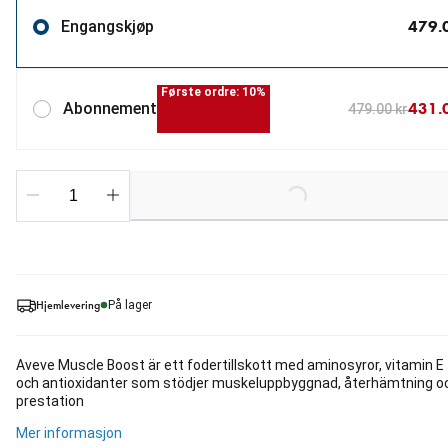
479.
Engangskjøp
Første ordre: 10%
431.
Abonnement
479.00 kr
Loading...
Hjemlevering
På lager
Aveve Muscle Boost är ett fodertillskott med aminosyror, vitamin E
och antioxidanter som stödjer muskeluppbyggnad, återhämtning o
prestation
Mer informasjon