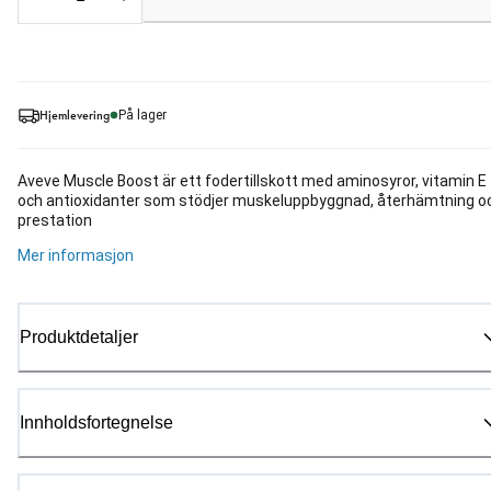
Loading...
Hjemlevering
På lager
Aveve Muscle Boost är ett fodertillskott med aminosyror, vitamin E
och antioxidanter som stödjer muskeluppbyggnad, återhämtning o
prestation
Mer informasjon
Produktdetaljer
Innholdsfortegnelse