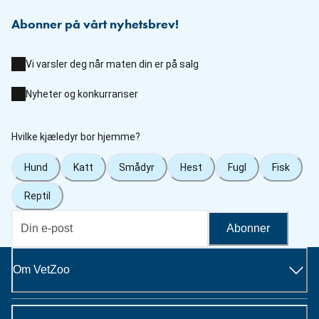
Abonner på vårt nyhetsbrev!
Vi varsler deg når maten din er på salg
Nyheter og konkurranser
Hvilke kjæledyr bor hjemme?
Hund
Katt
Smådyr
Hest
Fugl
Fisk
Reptil
Abonner
Om VetZoo