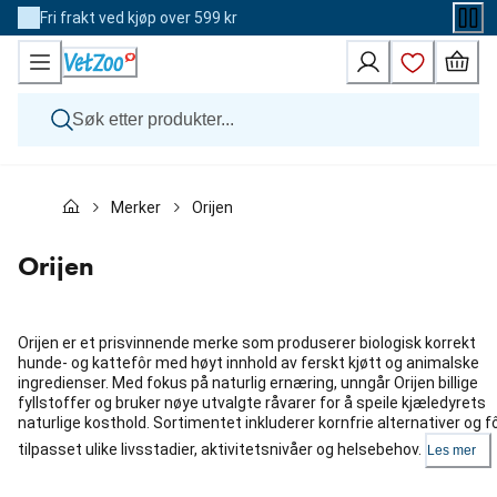
Skip
Fri frakt ved kjøp over 599 kr
to
Content
Hund
Merker
Orijen
Katt
Veterinærfôr
Andre dyr
Orijen
Merker
Nyheter
Kampanje
Orijen er et prisvinnende merke som produserer biologisk korrekt
hunde- og kattefôr med høyt innhold av ferskt kjøtt og animalske
ingredienser. Med fokus på naturlig ernæring, unngår Orijen billige
fyllstoffer og bruker nøye utvalgte råvarer for å speile kjæledyrets
naturlige kosthold. Sortimentet inkluderer kornfrie alternativer og f
tilpasset ulike livsstadier, aktivitetsnivåer og helsebehov.
Les mer