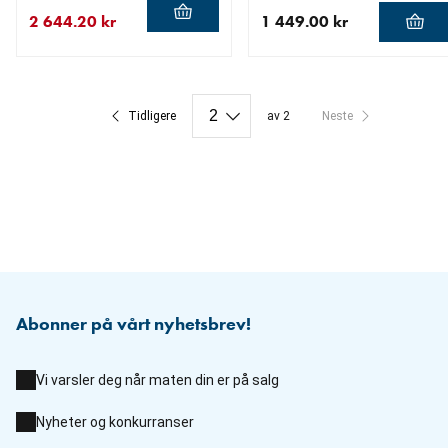
2 644.20 kr
1 449.00 kr
nåværende pris 2 644.20 kr
opprinnelig pris 2 938.00 kr
nåværende pris 1 449.00 k
Tidligere
av 2
Neste
Abonner på vårt nyhetsbrev!
Vi varsler deg når maten din er på salg
Nyheter og konkurranser