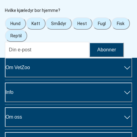
Hvilke kjæledyr bor hjemme?
Hund
Katt
Smådyr
Hest
Fugl
Fisk
Reptil
Abonner
Om VetZoo
Info
Om oss