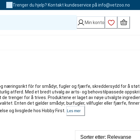
Trenger du hjelp? Kontakt kundeservice på info@vetzoo.no
Min konto
 og næringsrikt fôr for smådyr, fugler og fjærfe, skreddersydd for å stø
aturlig atferd. Med et bredt utvalg av arts- og behovstilpassede oppskri
t de trenger for å trives. Produktene er laget av nøye utvalgte ingredie
itet. Enten det gjelder smådyr, burfugler, villfugler eller fjærfe, finner
lse og livsglede hos Hobby First.
Les mer