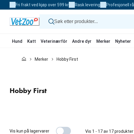
Skip
Fri frakt ved kjøp over 599 kr
Rask levering
Profesjonell r
to
Content
Hund
Katt
Veterinærfôr
Andre dyr
Merker
Nyheter
Hund
Merker
Hobby First
Katt
Veterinærfôr
Andre dyr
Merker
Nyheter
Hobby First
Kampanje
Vis kun på lagervarer
Vis 1 - 17 av 17 produkter