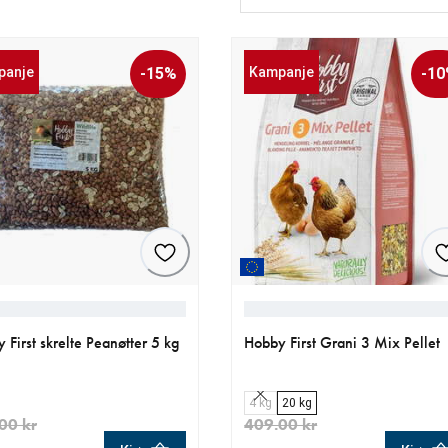
panje
-15%
Kampanje
-1
 First skrelte Peanøtter 5 kg
Hobby First Grani 3 Mix Pellet
4 kg
20 kg
00 kr
409.00 kr