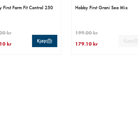
 First Farm Fit Control 250
Hobby First Grani Sea Mix
00 kr
199.00 kr
Kjøp
Kjøp
10 kr
179.10 kr
ende pris 242.10 kr
nnelig pris 269.00 kr
nåværende pris 179.10 kr
opprinnelig pris 199.00 kr