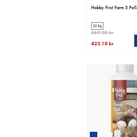
Hobby First Farm 3 Pell
20 kg
469.00 kr
422.10 kr
nåværende pris 422.1
opprinnelig pris 469.0