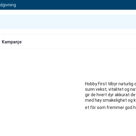
ådgivning
Kampanje
Hobby First tilbyr naturlig
sunn vekst, vitalitet og n
gir de hvert dyr akkurat de
med høy smakelighet og kval
et fôr som fremmer god he