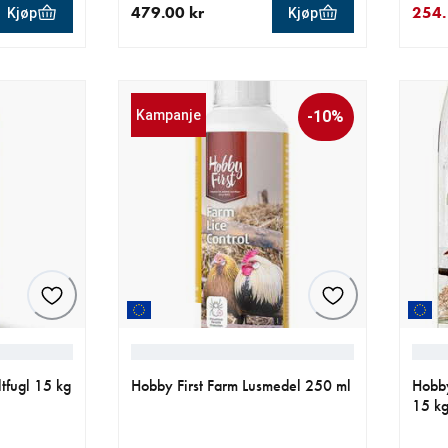
479.00 kr
254.
Kjøp
Kjøp
0 kr
nåværende pris 479.00 kr
nåvær
oppri
Kampanje
-10%
ltfugl 15 kg
Hobby First Farm Lusmedel 250 ml
Hobby
15 k