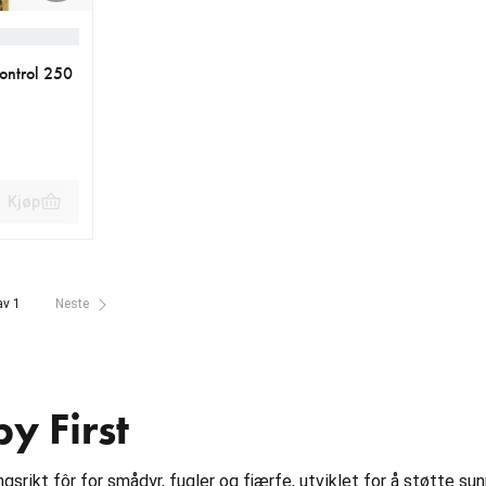
ontrol 250
Kjøp
0 kr
av 1
Neste
 First
gsrikt fôr for smådyr, fugler og fjærfe, utviklet for å støtte sunn