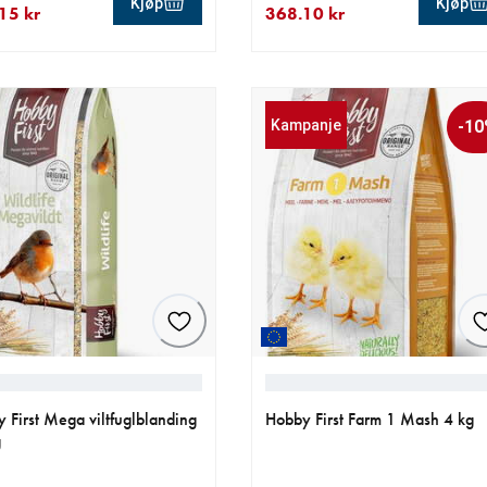
Kjøp
Kjøp
15 kr
368.10 kr
ende pris 254.15 kr
nnelig pris 299.00 kr
nåværende pris 368.10 kr
opprinnelig pris 409.00 kr
Kampanje
-1
 First Mega viltfuglblanding
Hobby First Farm 1 Mash 4 kg
g