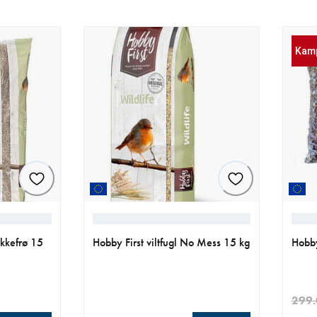
Kam
ikkefrø 15
Hobby First viltfugl No Mess 15 kg
Hobby
299.