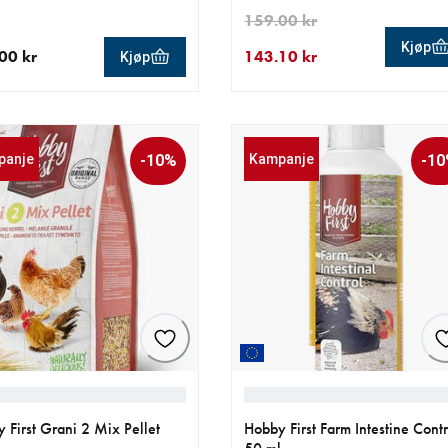
159.00 kr
Kjøp
00 kr
143.10 kr
Kjøp
ende pris 399.00 kr
nåværende pris 143.10 kr
opprinnelig pris 159.00 kr
panje
-10%
Kampanje
-1
 First Grani 2 Mix Pellet
Hobby First Farm Intestine Contr