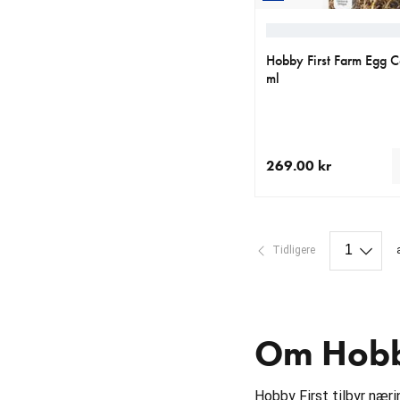
Hobby First Farm Egg C
ml
269.00 kr
nåværende pris 269.0
Tidligere
Om Hobby
Hobby First tilbyr nærin