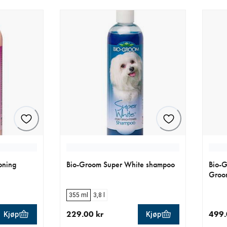
oning
Bio-Groom Super White shampoo
Bio-G
Groo
355 ml
3,8 l
229.00 kr
499.
Kjøp
Kjøp