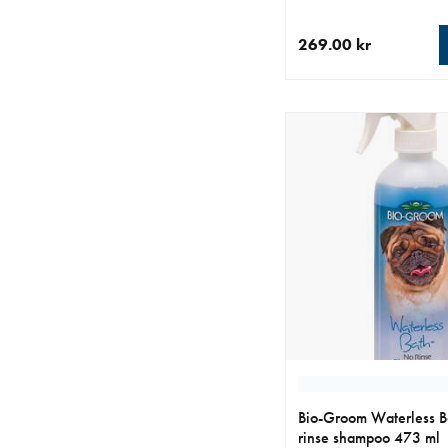
269.00 kr
nåværende pris 269.0
Bio-Groom Waterless B
rinse shampoo 473 ml