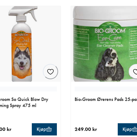
room So Quick Blow Dry
Bio-Groom Ørerens Pads 25-pa
ming Spray 475 ml
00 kr
249.00 kr
Kjøp
Kjøp