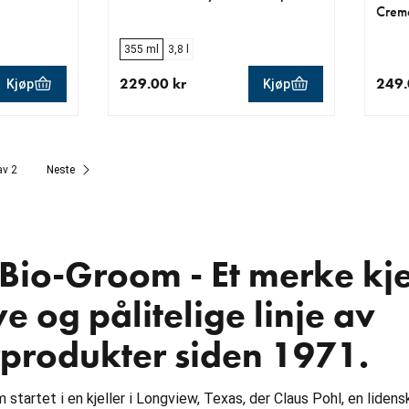
Crem
355 ml
3,8 l
229.00 kr
249.
Kjøp
Kjøp
0 kr
nåværende pris 229.00 kr
nåvær
av 2
Neste
io-Groom - Et merke kjen
e og pålitelige linje av
produkter siden 1971.
startet i en kjeller i Longview, Texas, der Claus Pohl, en liden