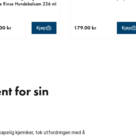
e Rinse Hundebalsam 236 ml
00 kr
179.00 kr
Kjøp
Kjøp
ende pris 249.00 kr
nåværende pris 179.00 kr
t for sin
skapelig kjemiker, tok utfordringen med å