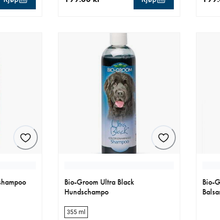
0 kr
nåværende pris 199.00 kr
nåvær
 shampoo
Bio-Groom Ultra Black
Bio-G
Hundschampo
Balsa
355 ml