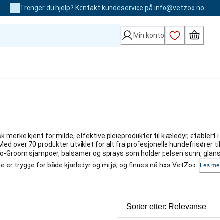
Trenger du hjelp? Kontakt kundeservice på info@vetzoo.no
Min konto
 merke kjent for milde, effektive pleieprodukter til kjæledyr, etablert 
ed over 70 produkter utviklet for alt fra profesjonelle hundefrisører til
o-Groom sjampoer, balsamer og sprays som holder pelsen sunn, glans
 er trygge for både kjæledyr og miljø, og finnes nå hos VetZoo.
Les me