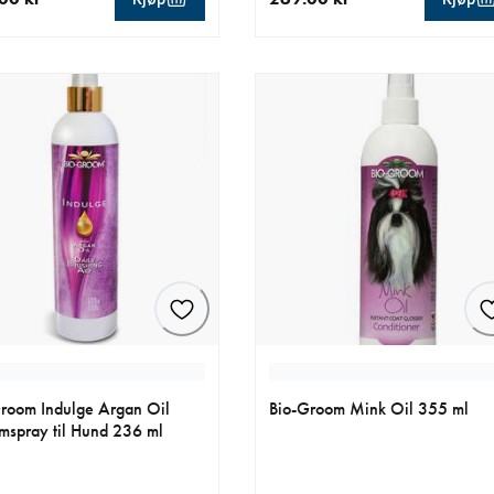
ende pris 199.00 kr
nåværende pris 269.00 kr
room Indulge Argan Oil
Bio-Groom Mink Oil 355 ml
mspray til Hund 236 ml