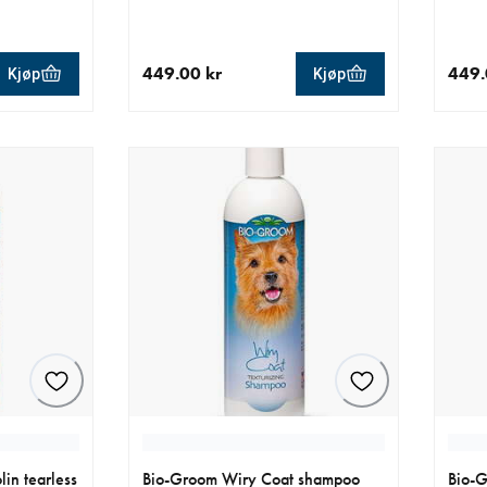
449.00 kr
449.
Kjøp
Kjøp
0 kr
nåværende pris 449.00 kr
nåvær
in tearless
Bio-Groom Wiry Coat shampoo
Bio-G