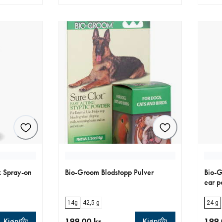
0 kr
nåværende pris 229.00 kr
nåvær
 Spray-on
Bio-Groom Blodstopp Pulver
Bio-G
ear p
14g
42,5 g
24 g
199.00 kr
199.
Kjøp
Kjøp