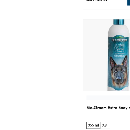
nåværende pris 449.0
Bio-Groom Extra Body
355 ml
3,8 l