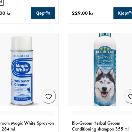
ml
00 kr
229.00 kr
Kjøp
Kjøp
ende pris 229.00 kr
nåværende pris 229.00 kr
room Magic White Spray-on
Bio-Groom Herbal Groom
 284 ml
Conditioning shampoo 355 ml