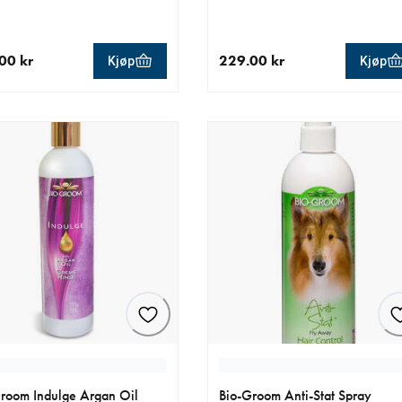
00 kr
229.00 kr
Kjøp
Kjøp
ende pris 449.00 kr
nåværende pris 229.00 kr
room Indulge Argan Oil
Bio-Groom Anti-Stat Spray