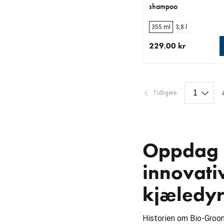
shampoo
355 ml
3,8 l
229.00 kr
nåværende pris 229.0
Tidligere
Oppdag B
innovativ
kjæledyr
Historien om Bio-Groom 