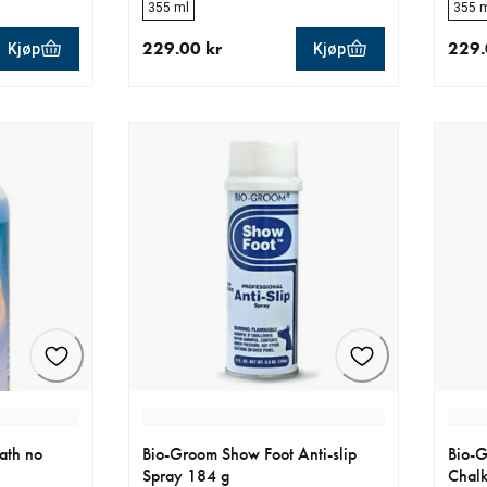
355 ml
355 
229.00 kr
229.
Kjøp
Kjøp
0 kr
nåværende pris 229.00 kr
nåvær
ath no
Bio-Groom Show Foot Anti-slip
Bio-G
Spray 184 g
Chalk