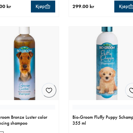
00 kr
299.00 kr
Kjøp
Kjøp
ende pris 249.00 kr
nåværende pris 299.00 kr
room Bronze Luster color
Bio-Groom Fluffy Puppy Scham
ncing shampoo
355 ml