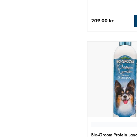
209.00 kr
nåværende pris 209.0
Bio-Groom Protein Lanol