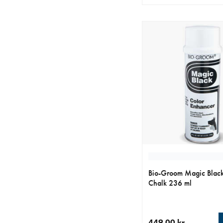
nåværende pris 229.0
Bio-Groom Magic Black
Chalk 236 ml
449.00 kr