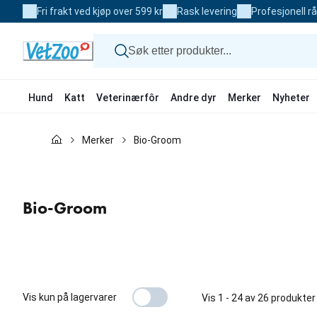
Skip
Fri frakt ved kjøp over 599 kr
Rask levering
Profesjonell r
to
Content
Hund
Katt
Veterinærfôr
Andre dyr
Merker
Nyheter
Hund
Merker
Bio-Groom
Katt
Veterinærfôr
Andre dyr
Merker
Nyheter
Bio-Groom
Kampanje
Vis kun på lagervarer
Vis 1 - 24 av 26 produkter