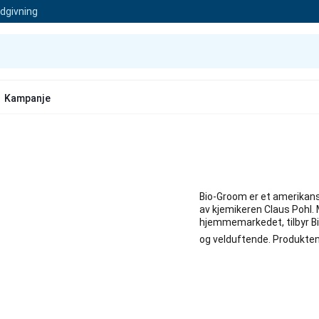
ådgivning
Kampanje
Bio-Groom er et amerikansk
av kjemikeren Claus Pohl. M
hjemmemarkedet, tilbyr Bi
og velduftende. Produktene