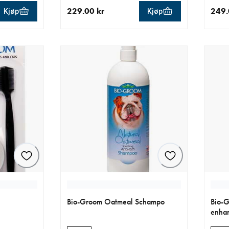
229.00 kr
249.
Kjøp
Kjøp
0 kr
nåværende pris 229.00 kr
nåvær
Bio-Groom Oatmeal Schampo
Bio-G
enha