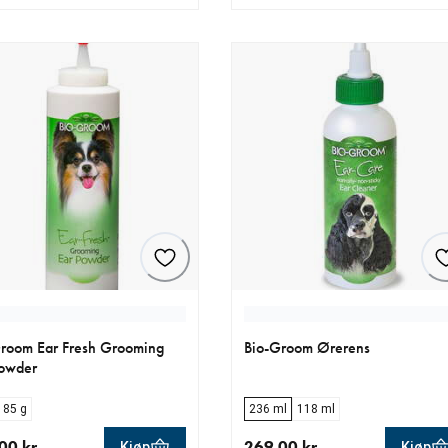
ende pris 499.00 kr
nåværende pris 249.00 kr
room Ear Fresh Grooming
Bio-Groom Ørerens
owder
85 g
236 ml
118 ml
00 kr
269.00 kr
Kjøp
Kjøp