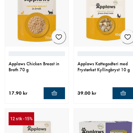
Applaws Chicken Breast in
Applaws Kattegodteri med
Broth 70 g
Frystørket Kyllingbryst 10 g
17.90 kr
39.00 kr
nåværende pris 17.90 kr
nåværende pris 39.00 kr
12 stk -15%