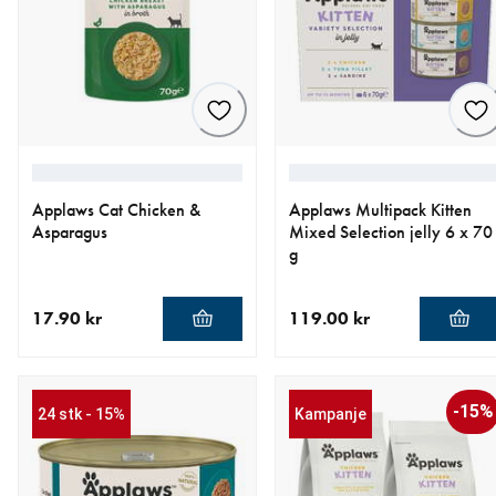
Applaws Cat Chicken &
Applaws Multipack Kitten
Asparagus
Mixed Selection jelly 6 x 70
g
17.90 kr
119.00 kr
nåværende pris 17.90 kr
nåværende pris 119.00 kr
-15%
24 stk - 15%
Kampanje