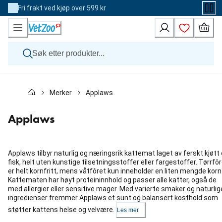
Skip
Fri frakt ved kjøp over 599 kr
to
Content
Hund
Merker
Applaws
Katt
Veterinærfôr
Andre dyr
Applaws
Merker
Nyheter
Kampanje
Applaws tilbyr naturlig og næringsrik kattemat laget av ferskt kjøtt
fisk, helt uten kunstige tilsetningsstoffer eller fargestoffer. Tørrfô
er helt kornfritt, mens våtfôret kun inneholder en liten mengde korn
Kattematen har høyt proteininnhold og passer alle katter, også de
med allergier eller sensitive mager. Med varierte smaker og naturlig
ingredienser fremmer Applaws et sunt og balansert kosthold som
støtter kattens helse og velvære.
Les mer