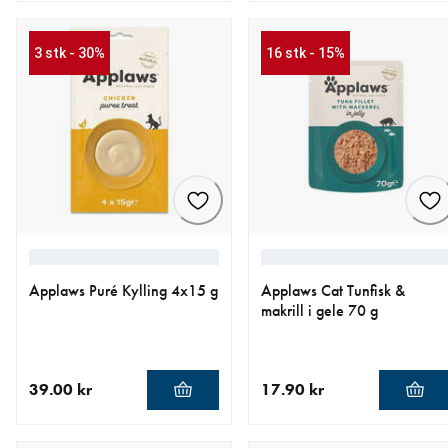
nåværende pris 15.90 kr
nåværende pris 15.90 kr
3 stk - 30%
16 stk - 15%
Applaws Puré Kylling 4x15 g
Applaws Cat Tunfisk &
makrill i gele 70 g
39.00 kr
17.90 kr
nåværende pris 39.00 kr
nåværende pris 17.90 kr