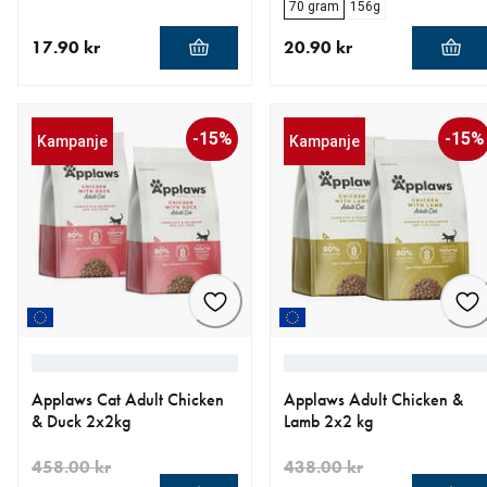
70 gram
156g
17.90 kr
20.90 kr
nåværende pris 17.90 kr
nåværende pris 20.90 kr
-15%
-15%
Kampanje
Kampanje
Applaws Cat Adult Chicken
Applaws Adult Chicken &
& Duck 2x2kg
Lamb 2x2 kg
458.00 kr
438.00 kr