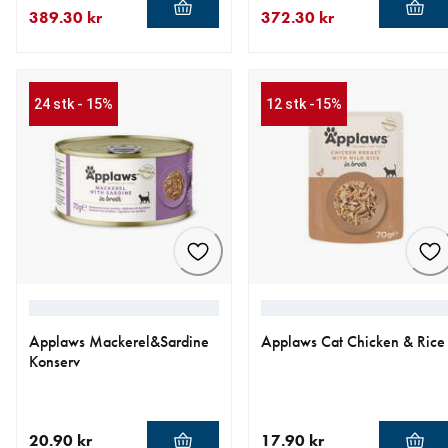
389.30 kr
372.30 kr
nåværende pris 389.30 kr
opprinnelig pris 458.00 kr
nåværende pris 372.30 kr
opprinnelig pris 438.00 kr
24 stk - 15%
12 stk -15%
Applaws Mackerel&Sardine
Applaws Cat Chicken & Rice
Konserv
20.90 kr
17.90 kr