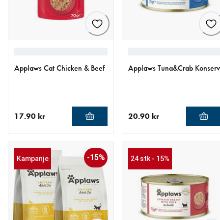
Applaws Cat Chicken & Beef
Applaws Tuna&Crab Konserv
17.90 kr
20.90 kr
nåværende pris 17.90 kr
nåværende pris 20.90 kr
-15%
Kampanje
24 stk - 15%