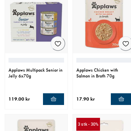
Applaws Multipack Senior in
Applaws Chicken with
Jelly 6x70g
Salmon in Broth 70g
119.00 kr
17.90 kr
nåværende pris 119.00 kr
nåværende pris 17.90 kr
3 stk - 30%