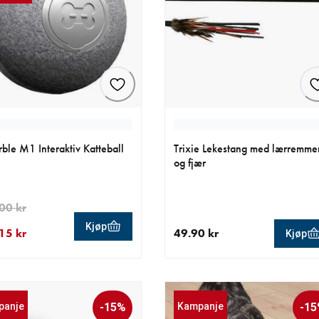
ble M1 Interaktiv Katteball
Trixie Lekestang med lærremme
og fjær
00 kr
Kjøp
15 kr
49.90 kr
Kjøp
ende pris 322.15 kr
nnelig pris 379.00 kr
nåværende pris 49.90 kr
panje
-15%
Kampanje
-1