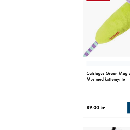
Catstages Green Magic
Mus med kattemynte
89.00 kr
nåværende pris 89.00