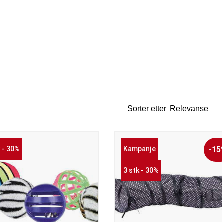
k - 30%
Kampanje
-1
3 stk - 30%