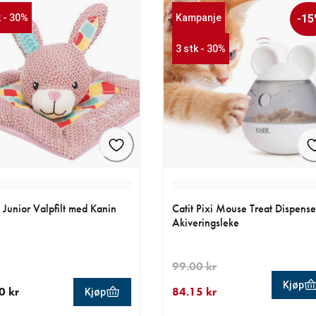
k - 30%
Kampanje
-1
3 stk - 30%
e Junior Valpfilt med Kanin
Catit Pixi Mouse Treat Dispense
Akiveringsleke
99.00 kr
Kjøp
0 kr
84.15 kr
Kjøp
ende pris 89.00 kr
nåværende pris 84.15 kr
opprinnelig pris 99.00 kr