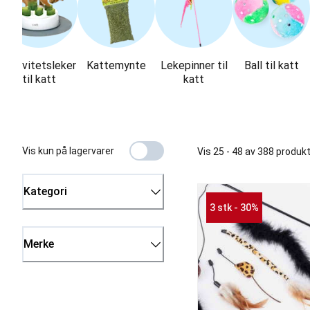
Aktivitetsleker
Kattemynte
Lekepinner til
Ball til katt
til katt
katt
Vis kun på lagervarer
Vis 25 - 48 av 388 produk
Kategori
3 stk - 30%
Merke