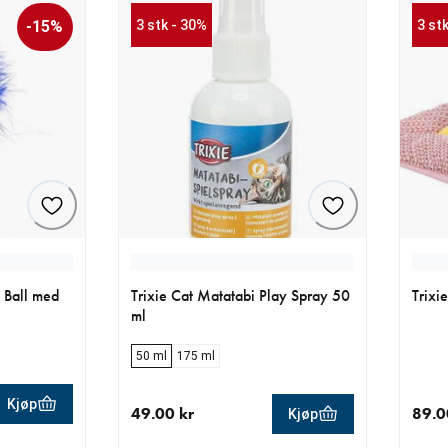
-15%
3 stk - 30%
3 st
 Ball med
Trixie Cat Matatabi Play Spray 50
Trixi
ml
50 ml
175 ml
Kjøp
49.00 kr
89.0
Kjøp
5 kr
0 kr
nåværende pris 49.00 kr
nåvær