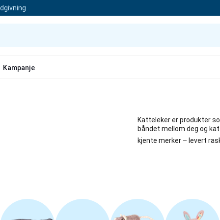
ådgivning
Kampanje
Katteleker er produkter s
båndet mellom deg og katte
kjente merker – levert ras