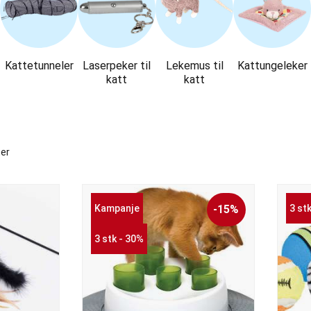
Kattetunneler
Laserpeker til
Lekemus til
Kattungeleker
katt
katt
ter
Kampanje
-15%
3 st
3 stk - 30%