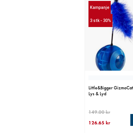
Kampanje
3 stk - 30%
Little&Bigger GizmoCat
Lys & Lyd
149.00 kr
126.65 kr
nåværende pris 126.6
opprinnelig pris 149.0