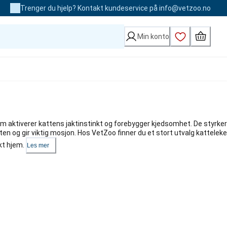
Trenger du hjelp? Kontakt kundeservice på info@vetzoo.no
Min konto
om aktiverer kattens jaktinstinkt og forebygger kjedsomhet. De styrker
n og gir viktig mosjon. Hos VetZoo finner du et stort utvalg katteleke
kt hjem.
Les mer