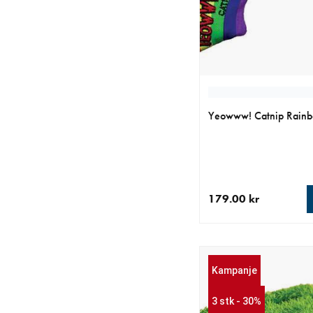
Yeowww! Catnip Rain
179.00 kr
nåværende pris 179.0
Kampanje
3 stk - 30%