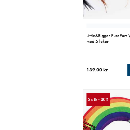
Little&Bigger PurePurr 
med 5 leker
139.00 kr
nåværende pris 139.0
3 stk - 30%