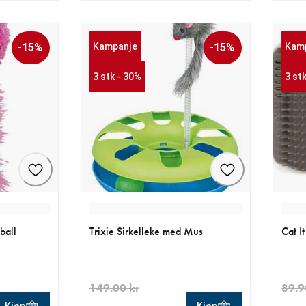
-15%
Kampanje
-15%
Kam
3 stk - 30%
3 st
ball
Trixie Sirkelleke med Mus
Cat I
149.00 kr
89.9
Kjøp
Kjøp