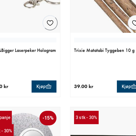
e&Bigger Laserpeker Hologram
Trixie Matatabi Tyggeben 10 g
0 kr
39.00 kr
Kjøp
Kjøp
ende pris 99.90 kr
nåværende pris 39.00 kr
panje
-15%
3 stk - 30%
k - 30%