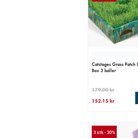
Catstages Grass Patch 
Box 3 baller
179.00 kr
152.15 kr
nåværende pris 152.1
opprinnelig pris 179.0
3 stk - 30%