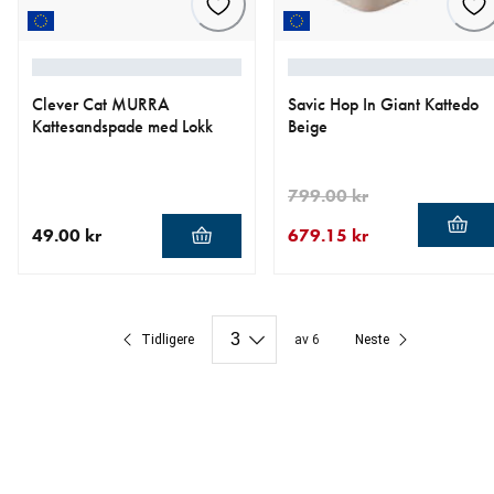
Clever Cat MURRA
Savic Hop In Giant Kattedo
Kattesandspade med Lokk
Beige
799.00 kr
49.00 kr
679.15 kr
nåværende pris 49.00 kr
nåværende pris 679.15 kr
opprinnelig pris 799.00 kr
Tidligere
av 6
Neste