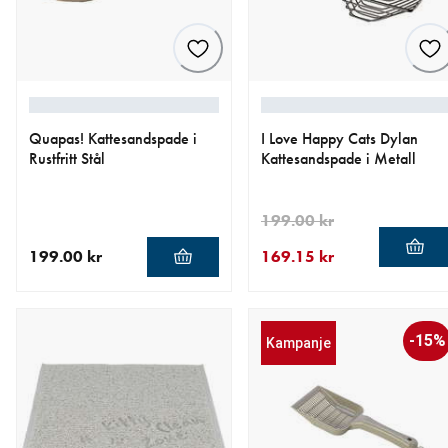
Quapas! Kattesandspade i
I Love Happy Cats Dylan
Rustfritt Stål
Kattesandspade i Metall
199.00 kr
199.00 kr
169.15 kr
nåværende pris 199.00 kr
nåværende pris 169.15 kr
opprinnelig pris 199.00 kr
-15%
Kampanje