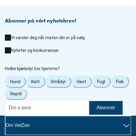
Abonner på vårt nyhetsbrev!
Vi varsler deg når maten din er på salg
Nyheter og konkurranser
Hvilke kjæledyr bor hjemme?
Hund
Katt
Smådyr
Hest
Fugl
Fisk
Reptil
Abonner
Om VetZoo