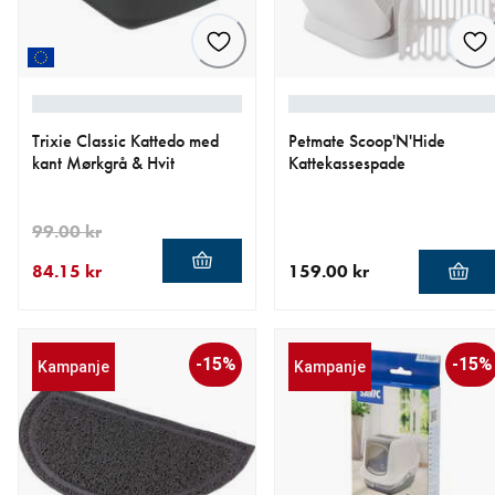
Trixie Classic Kattedo med
Petmate Scoop'N'Hide
kant Mørkgrå & Hvit
Kattekassespade
99.00 kr
84.15 kr
159.00 kr
nåværende pris 84.15 kr
opprinnelig pris 99.00 kr
nåværende pris 159.00 kr
-15%
-15%
Kampanje
Kampanje