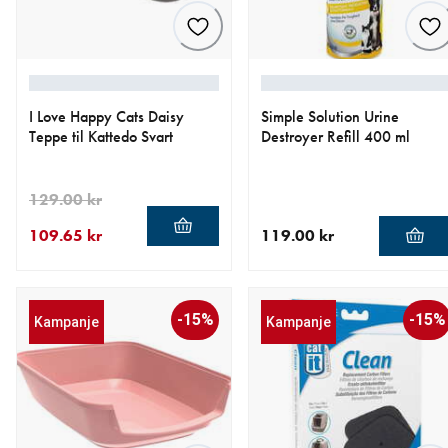
I Love Happy Cats Daisy
Simple Solution Urine
Teppe til Kattedo Svart
Destroyer Refill 400 ml
129.00 kr
109.65 kr
119.00 kr
nåværende pris 109.65 kr
opprinnelig pris 129.00 kr
nåværende pris 119.00 kr
-15%
-15%
Kampanje
Kampanje