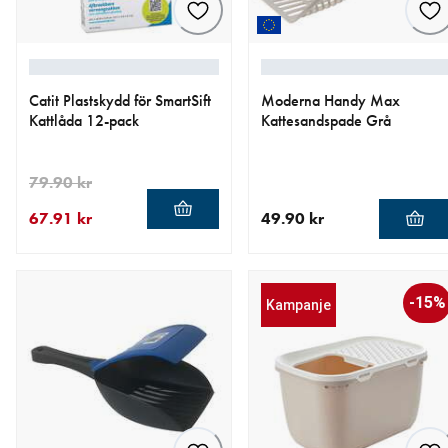
Catit Plastskydd för SmartSift
Moderna Handy Max
Kattlåda 12-pack
Kattesandspade Grå
79.90 kr
67.91 kr
49.90 kr
nåværende pris 67.91 kr
opprinnelig pris 79.90 kr
nåværende pris 49.90 kr
-15%
Kampanje