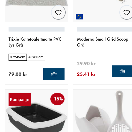
Trixie Kattetoalettmatte PVC
Moderna Small Grid Scoop
Lys Grå
Grå
37x45cm
40x60cm
29.90 kr
79.00 kr
25.41 kr
nåværende pris 79.00 kr
nåværende pris 25.41 kr
opprinnelig pris 29.90 kr
-15%
Kampanje