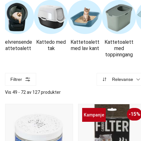
Selvrensende
Kattedo med
Kattetoalett
Kattetoalett
kattetoalett
tak
med lav kant
med
toppinngang
Filtrer
Relevanse
Vis 49 - 72 av 127 produkter
-15%
Kampanje