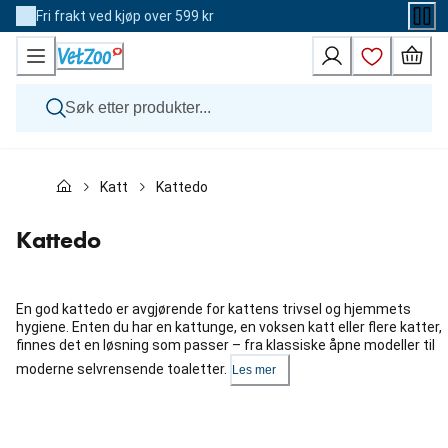
Skip
Fri frakt ved kjøp over 599 kr
to
Content
Hund
Katt
Kattedo
Katt
Veterinærfôr
Andre dyr
Kattedo
Merker
Nyheter
Kampanje
En god kattedo er avgjørende for kattens trivsel og hjemmets
hygiene. Enten du har en kattunge, en voksen katt eller flere katter,
finnes det en løsning som passer – fra klassiske åpne modeller til
moderne selvrensende toaletter.
Les mer
Hopp
over
karusellen
: Kategorier