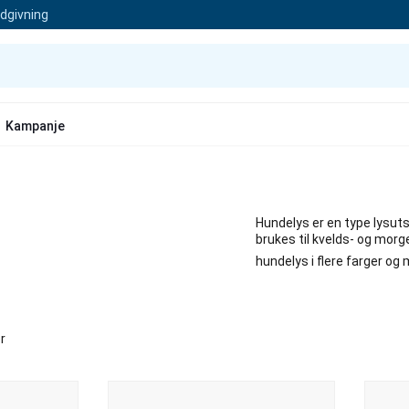
ådgivning
Kampanje
Hundelys er en type lysuts
brukes til kvelds- og morg
hundelys i flere farger og
r