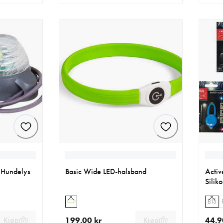
 kr
nåværende pris 199.00 kr
nåvær
t Hundelys
Basic Wide LED-halsband
Activ
Silik
Blå
199.00 kr
44.9
Kjøp
Kjøp