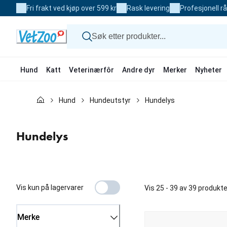
Skip
Fri frakt ved kjøp over 599 kr
Rask levering
Profesjonell r
to
Content
Hund
Katt
Veterinærfôr
Andre dyr
Merker
Nyheter
Hund
Hund
Hundeutstyr
Hundelys
Katt
Veterinærfôr
Andre dyr
Hundelys
Merker
Nyheter
Kampanje
Vis kun på lagervarer
Vis 25 - 39 av 39 produkte
Merke