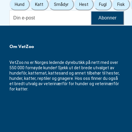
Hund
Katt
Smådyr
Hest
Fugl
Fisk
Abonner
Om VetZoo
VetZoo.no er Norges ledende dyrebutikk på nett med over
550 000 fornøyde kunder! Sjekk ut det brede utvalget av
hundefôr, kattemat, kattesand og annet tilbehør til hester,
hunder, katter, reptiler og gnagere. Hos oss finner du også
et bredt utvalg av veterinærfôr for hunder og veterinærfôr
for katter.