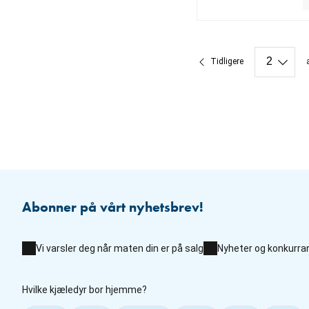
nåværende pris 229.0
Tidligere
Abonner på vårt nyhetsbrev!
Vi varsler deg når maten din er på salg
Nyheter og konkurra
Hvilke kjæledyr bor hjemme?