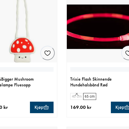
e&Bigger Mushroom
Trixie Flash Skinnende
elampe Fluesopp
Hundehalsbånd Rød
40 cm
65 cm
0 kr
169.00 kr
Kjøp
Kjøp
ende pris 69.90 kr
nåværende pris 169.00 kr