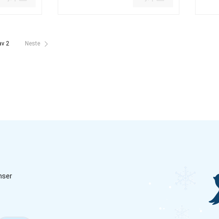
0 kr
nåværende pris 199.00 kr
nåvær
av 2
Neste
nser