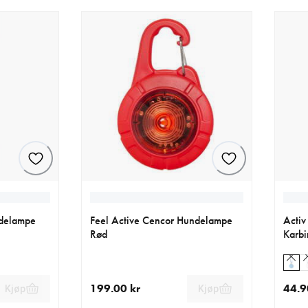
ndelampe
Feel Active Cencor Hundelampe
Activ
Rød
Karbi
199.00 kr
44.9
Kjøp
Kjøp