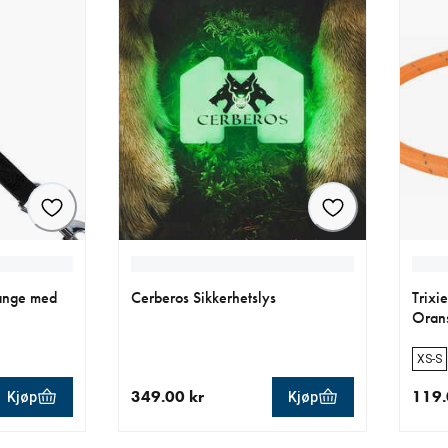
ange med
Cerberos Sikkerhetslys
Trixi
Oran
XS-S
349.00 kr
119.
Kjøp
Kjøp
 kr
nåværende pris 349.00 kr
nåvær