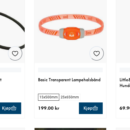
t
Basic Transparent Lampehalsbånd
Littl
Hund
15x500mm
25x650mm
199.00 kr
69.9
Kjøp
Kjøp
 kr
nåværende pris 199.00 kr
nåvær