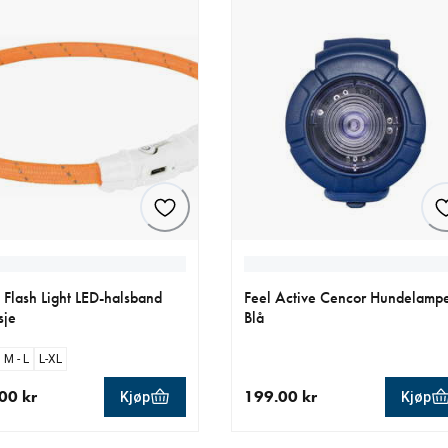
e Flash Light LED-halsband
Feel Active Cencor Hundelamp
sje
Blå
M - L
L-XL
00 kr
199.00 kr
Kjøp
Kjøp
ende pris 119.00 kr
nåværende pris 199.00 kr