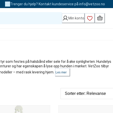
Trenger du hjelp? Kontakt kundeservice på info@vetzoo.no
Min konto
tyr som festes på halsbånd eller sele for å øke synligheten. Hundelys
enturer og har egenskapen å lyse opp hunden i mørket. VetZoo tilbyr
 modeller – med rask levering hjem.
Les mer