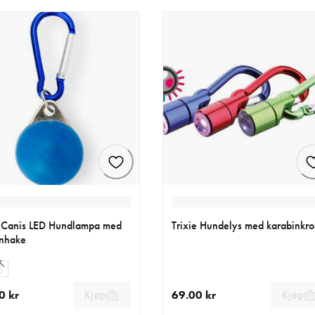
 Canis LED Hundlampa med
Trixie Hundelys med karabinkro
nhake
0 kr
69.00 kr
Kjøp
Kjøp