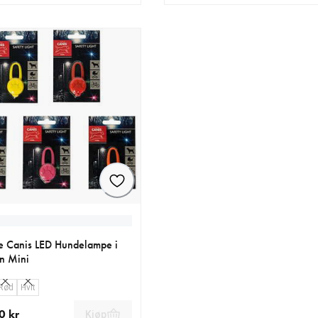
ende pris 44.90 kr
nåværende pris 69.00 kr
e Canis LED Hundelampe i
on Mini
Rød
Hvit
0 kr
Kjøp