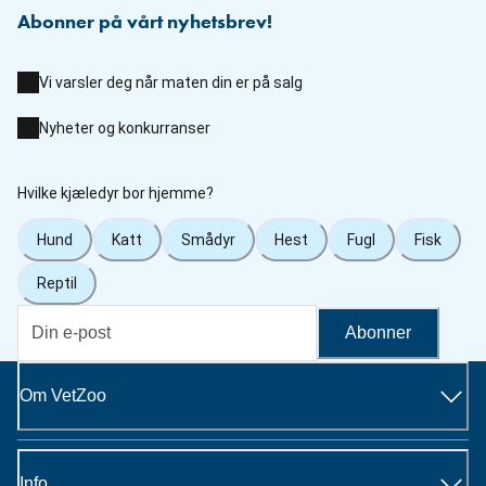
Abonner på vårt nyhetsbrev!
Vi varsler deg når maten din er på salg
Nyheter og konkurranser
Hvilke kjæledyr bor hjemme?
Hund
Katt
Smådyr
Hest
Fugl
Fisk
Reptil
Abonner
Om VetZoo
Info