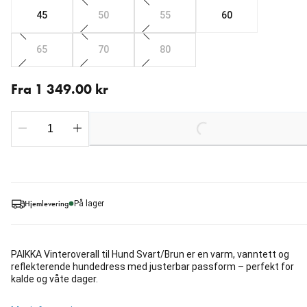
45
50
55
60
65
70
80
Fra nåværende pris 1 349.00 kr
Fra 1 349.00 kr
Loading...
Hjemlevering
På lager
PAIKKA Vinteroverall til Hund Svart/Brun er en varm, vanntett og
reflekterende hundedress med justerbar passform – perfekt for
kalde og våte dager.