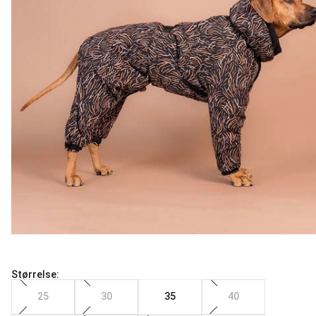
Størrelse:
25
30
35
40