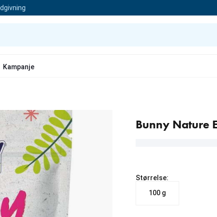
ådgivning
Kampanje
Bunny Nature E
Størrelse:
100 g
nåværende pris 89.90 kr