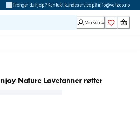
Trenger du hjelp? Kontakt kundeservice på info@vetzoo.no
Min konto
njoy Nature Løvetanner røtter