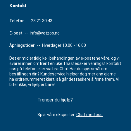
Kontakt
Telefon
--
23 21 30 43
E-post
--
info@vetzoo.no
Åpningstider
--
Hverdager 10.00 - 16.00
Det er midlertidig kø i behandlingen av e-postene våre, og vi
svarer innen omtrent en uke. I hastesaker vennligst kontakt
oss på telefon eller via LiveChat Har du spørsmål om
bestillingen din? Kundeservice hjelper deg mer enn gjerne –
ha ordrenummeret klart, så går det raskere å finne frem. Vi
biter ikke, vi hjelper bare!
Trenger du hjelp?
Spør våre eksperter.
Chat med oss