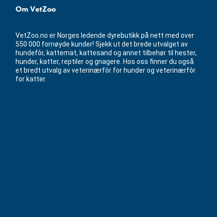
Om VetZoo
VetZoo.no er Norges ledende dyrebutikk på nett med over
550 000 fornøyde kunder! Sjekk ut det brede utvalget av
hundefôr, kattemat, kattesand og annet tilbehør til hester,
hunder, katter, reptiler og gnagere. Hos oss finner du også
et bredt utvalg av veterinærfôr for hunder og veterinærfôr
for katter.