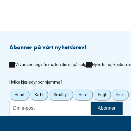
Abonner på vårt nyhetsbrev!
Vi varsler deg når maten din er på salg
Nyheter og konkurra
Hvilke kjæledyr bor hjemme?
Hund
Katt
Smådyr
Hest
Fugl
Fisk
Abonner