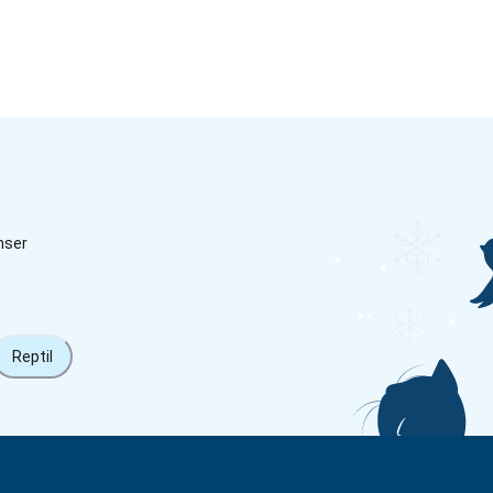
nser
Reptil