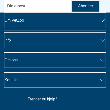
Abonner
Om VetZoo
Info
Om oss
Kontakt
Trenger du hjelp?