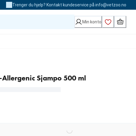
Trenger du hjelp? Kontakt kundeservice på info@vetzoo.no
Min konto
o-Allergenic Sjampo 500 ml
kr