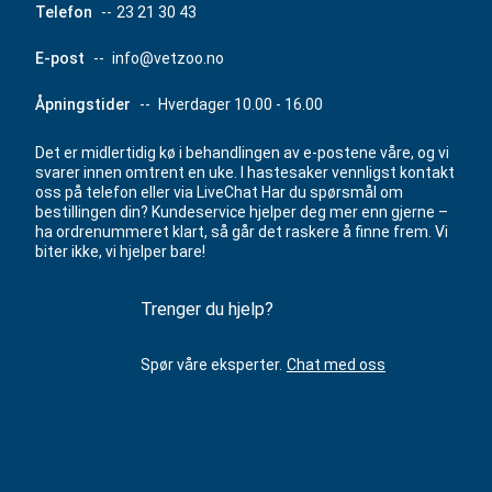
Telefon
--
23 21 30 43
E-post
--
info@vetzoo.no
Åpningstider
--
Hverdager 10.00 - 16.00
Det er midlertidig kø i behandlingen av e-postene våre, og vi
svarer innen omtrent en uke. I hastesaker vennligst kontakt
oss på telefon eller via LiveChat Har du spørsmål om
bestillingen din? Kundeservice hjelper deg mer enn gjerne –
ha ordrenummeret klart, så går det raskere å finne frem. Vi
biter ikke, vi hjelper bare!
Trenger du hjelp?
Spør våre eksperter.
Chat med oss