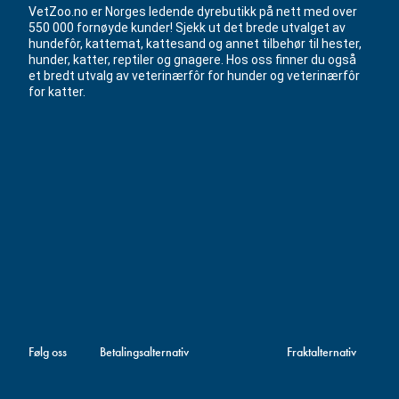
VetZoo.no er Norges ledende dyrebutikk på nett med over
550 000 fornøyde kunder! Sjekk ut det brede utvalget av
hundefôr, kattemat, kattesand og annet tilbehør til hester,
hunder, katter, reptiler og gnagere. Hos oss finner du også
et bredt utvalg av veterinærfôr for hunder og veterinærfôr
for katter.
Følg oss
Betalingsalternativ
Fraktalternativ