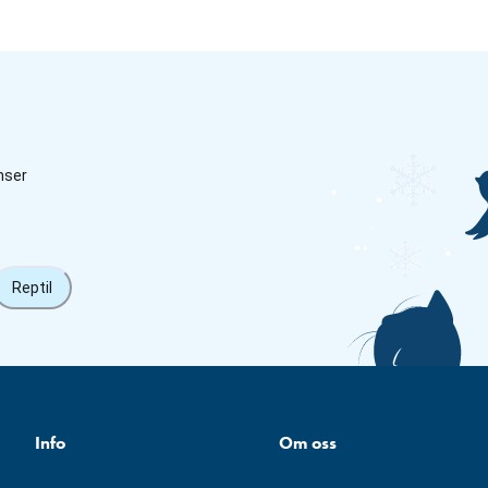
nser
Reptil
Info
Om oss