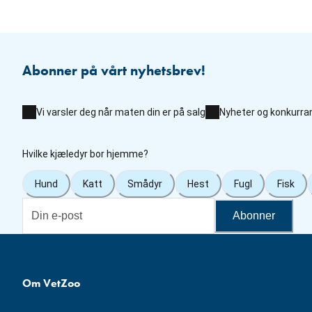
Abonner på vårt nyhetsbrev!
Vi varsler deg når maten din er på salg
Nyheter og konkurra
Hvilke kjæledyr bor hjemme?
Hund
Katt
Smådyr
Hest
Fugl
Fisk
Abonner
Om VetZoo