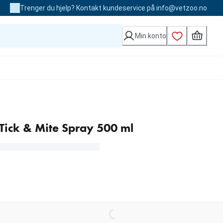
Trenger du hjelp? Kontakt kundeservice på info@vetzoo.no
Min konto
, Tick & Mite Spray 500 ml
kr
Loading...