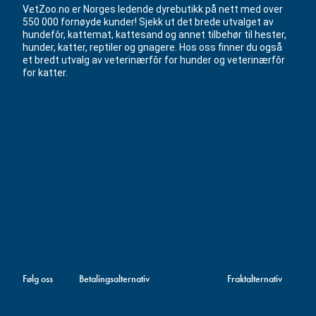
VetZoo.no er Norges ledende dyrebutikk på nett med over
550 000 fornøyde kunder! Sjekk ut det brede utvalget av
hundefôr, kattemat, kattesand og annet tilbehør til hester,
hunder, katter, reptiler og gnagere. Hos oss finner du også
et bredt utvalg av veterinærfôr for hunder og veterinærfôr
for katter.
Følg oss
Betalingsalternativ
Fraktalternativ