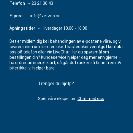
Telefon
--
23 21 30 43
E-post
--
info@vetzoo.no
Åpningstider
--
Hverdager 10.00 - 16.00
Det er midlertidig kø i behandlingen av e-postene våre, og vi
svarer innen omtrent en uke. I hastesaker vennligst kontakt
oss på telefon eller via LiveChat Har du spørsmål om
bestillingen din? Kundeservice hjelper deg mer enn gjerne –
ha ordrenummeret klart, så går det raskere å finne frem. Vi
biter ikke, vi hjelper bare!
Trenger du hjelp?
Spør våre eksperter.
Chat med oss