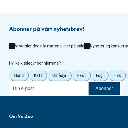
Abonner på vårt nyhetsbrev!
Vi varsler deg når maten din er på salg
Nyheter og konkurra
Hvilke kjæledyr bor hjemme?
Hund
Katt
Smådyr
Hest
Fugl
Fisk
Abonner
Om VetZoo