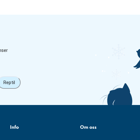
nser
Reptil
Info
Om oss