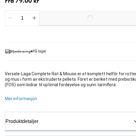
Fra 79.00 kr
Loading...
Hjemlevering
På lager
Versele-Laga Complete Rat & Mouse er et komplett helfôr for rotte
og mus i form av ekstruderte pellets. Fôret er beriket med prebiotik
(FOS) som bidrar til optimal fordøyelse og sunn tarmflora.
Mer informasjon
Produktdetaljer