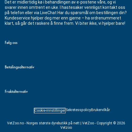
Det er midlertidig kø i behandlingen av e-postene våre, og vi
svarer innen omtrent en uke. I hastesaker vennligst kontakt oss
på telefon eller via LiveChat Har du spørsmål om bestillingen din?
Kundeservice hjelper deg mer enn gjerne – ha ordrenummeret
klart, så går det raskere å finne frem. Vi biter ikke, vi hjelper bare!
Følg oss
Betalingsalternativ
Fraktalternativ
Sekretesspolicy
Brukervilkår
Cookie-innstillinger
VetZoo.no - Norges største dyrebutikk på nett | VetZoo - Copyright © 2026
Vetzoo