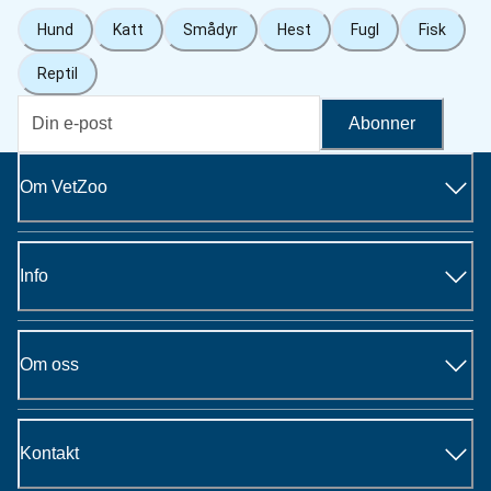
Hund
Katt
Smådyr
Hest
Fugl
Fisk
Reptil
Abonner
Om VetZoo
Info
Om oss
Kontakt