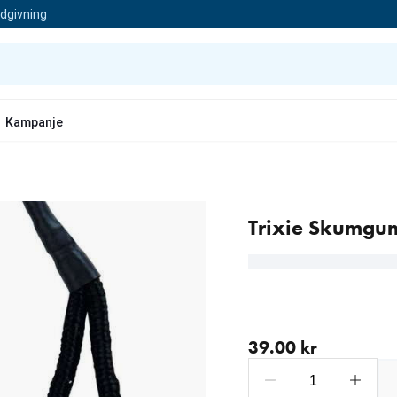
ådgivning
Kampanje
Trixie Skumgu
nåværende pris 39.00 kr
39.00 kr