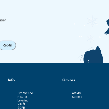
nser
Reptil
Info
Om oss
Om VetZoo
Artikler
Returer
Karriere
Levering
Vilkår
GDPR