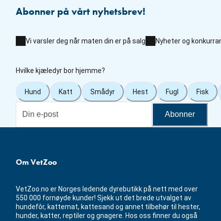
Abonner på vårt nyhetsbrev!
Vi varsler deg når maten din er på salg
Nyheter og konkurra
Hvilke kjæledyr bor hjemme?
Hund
Katt
Smådyr
Hest
Fugl
Fisk
Abonner
Om VetZoo
VetZoo.no er Norges ledende dyrebutikk på nett med over
550 000 fornøyde kunder! Sjekk ut det brede utvalget av
hundefôr, kattemat, kattesand og annet tilbehør til hester,
hunder, katter, reptiler og gnagere. Hos oss finner du også