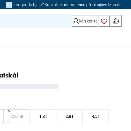
Trenger du hjelp? Kontakt kundeservice på info@vetzoo.no
Min konto
atskål
750 ml
1,8 l
2,8 l
4,5 l
0 kr