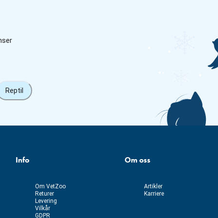
nser
Reptil
Info
Om oss
Om VetZoo
Artikler
Returer
Karriere
Levering
Vilkår
GDPR