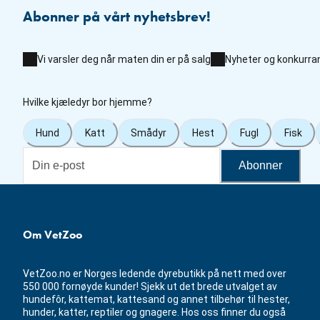
Abonner på vårt nyhetsbrev!
Vi varsler deg når maten din er på salg
Nyheter og konkurra
Hvilke kjæledyr bor hjemme?
Hund
Katt
Smådyr
Hest
Fugl
Fisk
Abonner
Om VetZoo
VetZoo.no er Norges ledende dyrebutikk på nett med over
550 000 fornøyde kunder! Sjekk ut det brede utvalget av
hundefôr, kattemat, kattesand og annet tilbehør til hester,
hunder, katter, reptiler og gnagere. Hos oss finner du også