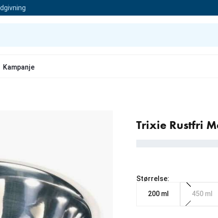
ådgivning
Kampanje
Trixie Rustfri M
Størrelse:
200 ml
450 ml
Fra nåværende pris 14.9