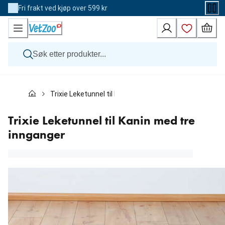
Skip
Fri frakt ved kjøp over 599 kr
to
Content
Hund
Trixie Leketunnel til Kanin med tre innganger
Katt
Veterinærfôr
Andre dyr
Trixie Leketunnel til Kanin med tre
Merker
innganger
Nyheter
Kampanje