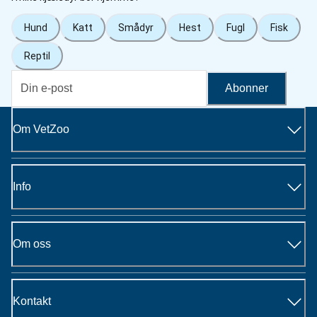
Hund
Katt
Smådyr
Hest
Fugl
Fisk
Reptil
Abonner
Om VetZoo
Info
Om oss
Kontakt