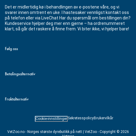
Det er midlertidig kø i behandlingen av e-postene våre, og vi
svarer innen omtrent en uke. I hastesaker vennligst kontakt oss
på telefon eller via LiveChat Har du spørsmål om bestillingen din?
Kundeservice hjelper deg mer enn gjerne – ha ordrenummeret
klart, så går det raskere å finne frem. Vi biter ikke, vi hjelper bare!
Følg oss
Betalingsalternativ
Fraktalternativ
Sekretesspolicy
Brukervilkår
Cookie-innstillinger
VetZoo.no - Norges største dyrebutikk på nett | VetZoo - Copyright © 2026