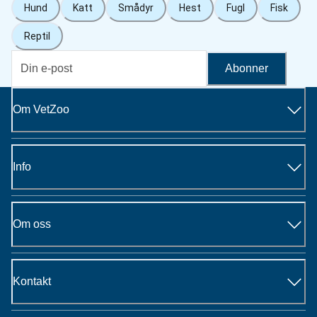
Hund
Katt
Smådyr
Hest
Fugl
Fisk
Reptil
Abonner
Om VetZoo
Info
Om oss
Kontakt