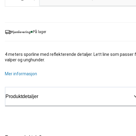
Loading...
Hjemlevering
På lager
4 meters sporline med reflekterende detaljer. Lett line som passer 
valper og unghunder.
Mer informasjon
Produktdetaljer