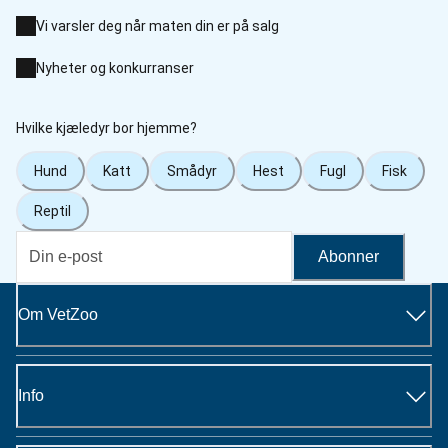
Vi varsler deg når maten din er på salg
Nyheter og konkurranser
Hvilke kjæledyr bor hjemme?
Hund
Katt
Smådyr
Hest
Fugl
Fisk
Reptil
Abonner
Om VetZoo
Info