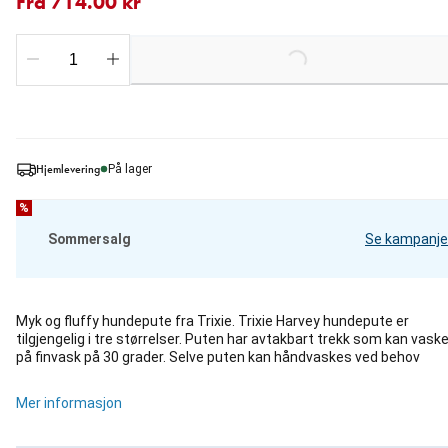
Fra 714.00 kr
Loading...
Hjemlevering
På lager
%
Sommersalg
Se kampanje
Myk og fluffy hundepute fra Trixie. Trixie Harvey hundepute er
tilgjengelig i tre størrelser. Puten har avtakbart trekk som kan vask
på finvask på 30 grader. Selve puten kan håndvaskes ved behov
Mer informasjon