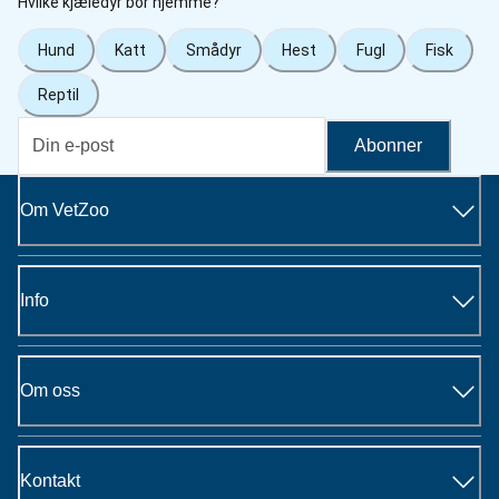
Hvilke kjæledyr bor hjemme?
Hund
Katt
Smådyr
Hest
Fugl
Fisk
Reptil
Abonner
Om VetZoo
Info
Om oss
Kontakt