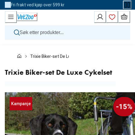
Skip
Fri frakt ved kjøp over 599 kr
to
Content
Hund
Trixie Biker-set De Luxe Cykelset
Katt
Veterinærfôr
Andre dyr
Trixie Biker-set De Luxe Cykelset
Merker
Nyheter
Kampanje
Kampanje
-15%