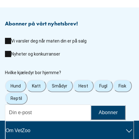
Abonner på vårt nyhetsbrev!
Vi varsler deg når maten din er på salg
Nyheter og konkurranser
Hvilke kjæledyr bor hjemme?
Hund
Katt
Smådyr
Hest
Fugl
Fisk
Reptil
Abonner
Om VetZoo