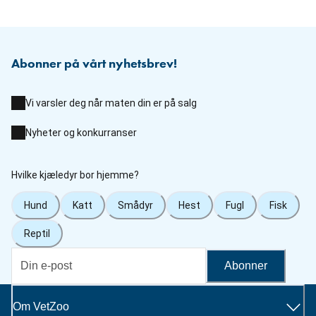
Abonner på vårt nyhetsbrev!
Vi varsler deg når maten din er på salg
Nyheter og konkurranser
Hvilke kjæledyr bor hjemme?
Hund
Katt
Smådyr
Hest
Fugl
Fisk
Reptil
Abonner
Om VetZoo