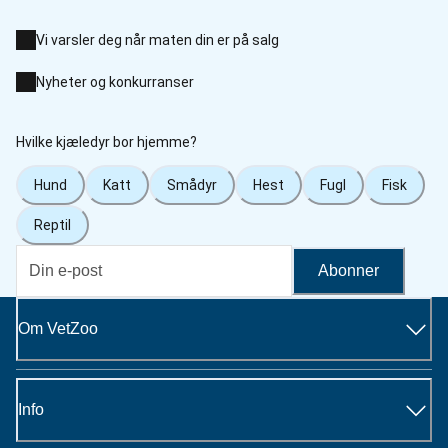
Vi varsler deg når maten din er på salg
Nyheter og konkurranser
Hvilke kjæledyr bor hjemme?
Hund
Katt
Smådyr
Hest
Fugl
Fisk
Reptil
Abonner
Om VetZoo
Info