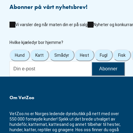
Abonner på vårt nyhetsbrev!
Vi varsler deg når maten din er på salg
Nyheter og konkurra
Hvilke kjæledyr bor hjemme?
Hund
Katt
Smådyr
Hest
Fugl
Fisk
Abonner
Om VetZoo
VetZoo.no er Norges ledende dyrebutikk på nett med over
550 000 fornøyde kunder! Sjekk ut det brede utvalget av
hundefôr, kattemat, kattesand og annet tilbehør til hester,
hunder, katter, reptiler og gnagere. Hos oss finner du også