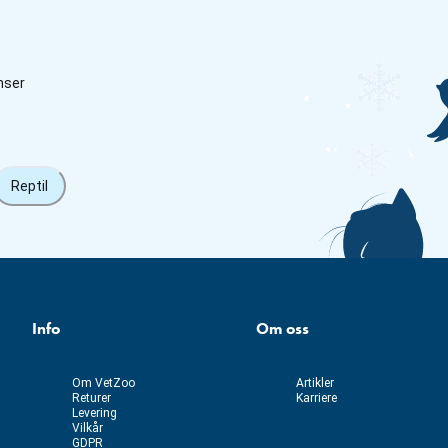
nser
Reptil
Info
Om oss
Om VetZoo
Artikler
Returer
Karriere
Levering
Vilkår
GDPR