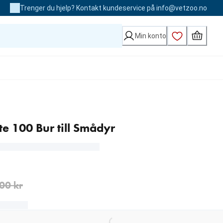
Trenger du hjelp? Kontakt kundeservice på info@vetzoo.no
Min konto
te 100 Bur till Smådyr
 kr
0 kr
00 kr
Loading...