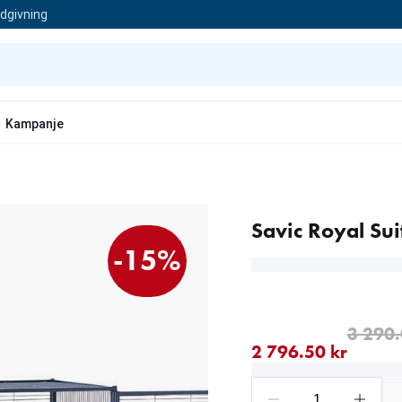
ådgivning
Kampanje
Savic Royal Sui
-15%
nåværende pris 2 796.50
opprinnelig pris 3 290.0
3 290.
2 796.50 kr