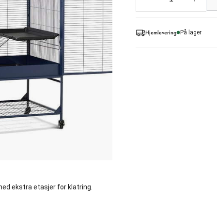
Hjemlevering
På lager
ed ekstra etasjer for klatring.