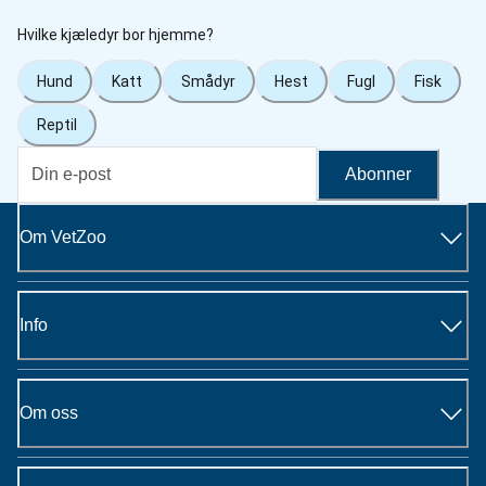
Hvilke kjæledyr bor hjemme?
Hund
Katt
Smådyr
Hest
Fugl
Fisk
Reptil
Abonner
Om VetZoo
Info
Om oss