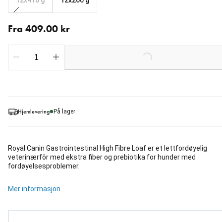
12x410 g
12x200 g
Fra nåværende pris 409.00 kr
Fra 409.00 kr
Loading...
Hjemlevering
På lager
Royal Canin Gastrointestinal High Fibre Loaf er et lettfordøyelig
veterinærfôr med ekstra fiber og prebiotika for hunder med
fordøyelsesproblemer.
Mer informasjon