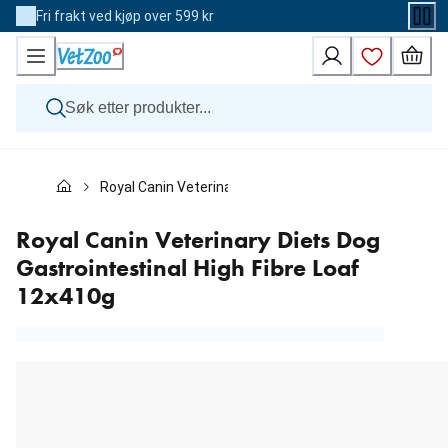
Skip
Fri frakt ved kjøp over 599 kr
to
Content
Hund
Royal Canin Veterinary Diets Dog Gastrointestinal Hig
Katt
Veterinærfôr
Andre dyr
Royal Canin Veterinary Diets Dog
Merker
Gastrointestinal High Fibre Loaf
Nyheter
12x410g
Kampanje