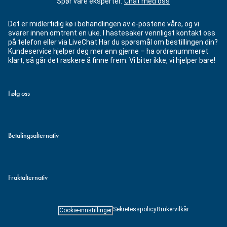
Spør våre eksperter.
Chat med oss
Det er midlertidig kø i behandlingen av e-postene våre, og vi
svarer innen omtrent en uke. I hastesaker vennligst kontakt oss
på telefon eller via LiveChat Har du spørsmål om bestillingen din?
Kundeservice hjelper deg mer enn gjerne – ha ordrenummeret
klart, så går det raskere å finne frem. Vi biter ikke, vi hjelper bare!
Følg oss
Betalingsalternativ
Fraktalternativ
Sekretesspolicy
Brukervilkår
Cookie-innstillinger