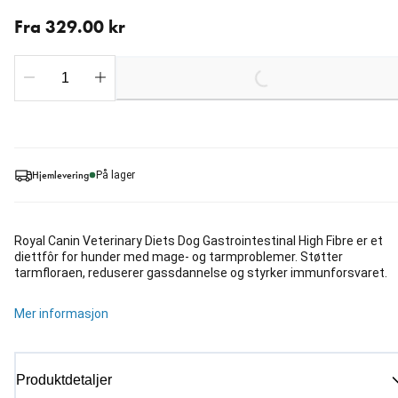
Fra nåværende pris 329.00 kr
Fra 329.00 kr
Loading...
Hjemlevering
På lager
Royal Canin Veterinary Diets Dog Gastrointestinal High Fibre er et
diettfôr for hunder med mage- og tarmproblemer. Støtter
tarmfloraen, reduserer gassdannelse og styrker immunforsvaret.
Mer informasjon
Produktdetaljer