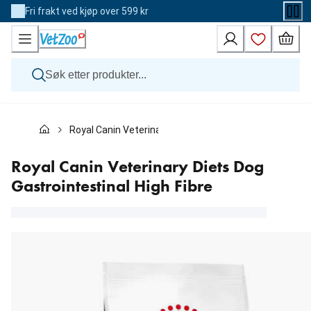
Skip
Fri frakt ved kjøp over 599 kr
to
Content
Hund
Royal Canin Veterinary Diets Dog Gastrointestinal High
Katt
Veterinærfôr
Andre dyr
Royal Canin Veterinary Diets Dog
Merker
Gastrointestinal High Fibre
Nyheter
Kampanje