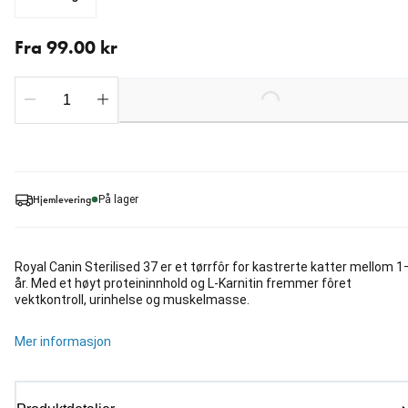
Fra nåværende pris 99.00 kr
Fra 99.00 kr
Loading...
Hjemlevering
På lager
Royal Canin Sterilised 37 er et tørrfôr for kastrerte katter mellom 1
år. Med et høyt proteininnhold og L-Karnitin fremmer fôret
vektkontroll, urinhelse og muskelmasse.
Mer informasjon