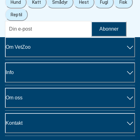
Hund
Katt
Smådyr
Hest
Fugl
Fisk
Reptil
Abonner
Om VetZoo
Info
Om oss
Kontakt