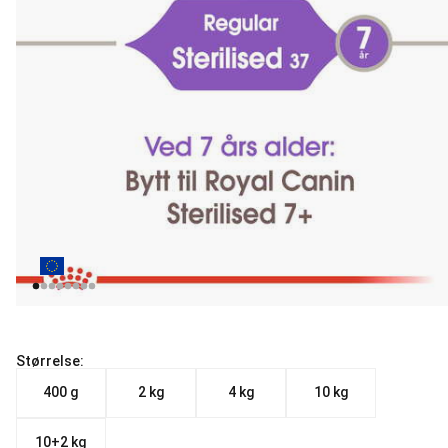
Størrelse:
400 g
2 kg
4 kg
10 kg
10+2 kg