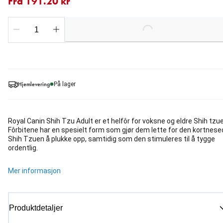
Fra 191.20 kr
Loading...
Hjemlevering
På lager
Royal Canin Shih Tzu Adult er et helfôr for voksne og eldre Shih tzue
Fôrbitene har en spesielt form som gjør dem lette for den kortnese
Shih Tzuen å plukke opp, samtidig som den stimuleres til å tygge
ordentlig.
Mer informasjon
Produktdetaljer