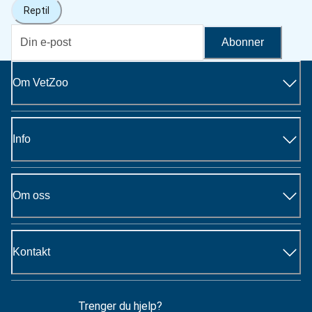
Reptil
Abonner
Om VetZoo
Info
Om oss
Kontakt
Trenger du hjelp?