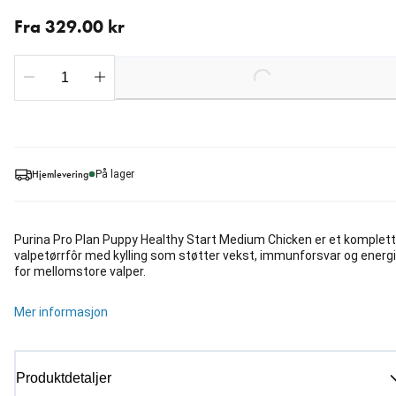
Fra nåværende pris 329.00 kr
Fra 329.00 kr
Loading...
Hjemlevering
På lager
Purina Pro Plan Puppy Healthy Start Medium Chicken er et komplett
valpetørrfôr med kylling som støtter vekst, immunforsvar og energi
for mellomstore valper.
Mer informasjon
Produktdetaljer