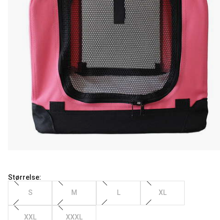
Størrelse:
S
M
L
XL
XXL
XXXL