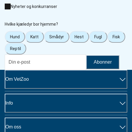
Nyheter og konkurranser
Hvilke kjæledyr bor hjemme?
Hund
Katt
Smådyr
Hest
Fugl
Fisk
Reptil
Abonner
Om VetZoo
Info
Om oss