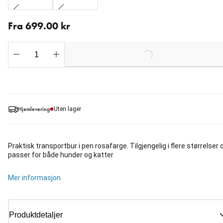
Fra nåværende pris 699.00 kr
Fra 699.00 kr
Loading...
Hjemlevering
Uten lager
Praktisk transportbur i pen rosafarge. Tilgjengelig i flere størrelser 
passer for både hunder og katter
Mer informasjon
Produktdetaljer