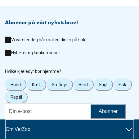
Abonner på vårt nyhetsbrev!
Vi varsler deg når maten din er på salg
Nyheter og konkurranser
Hvilke kjæledyr bor hjemme?
Hund
Katt
Smådyr
Hest
Fugl
Fisk
Reptil
Abonner
Om VetZoo