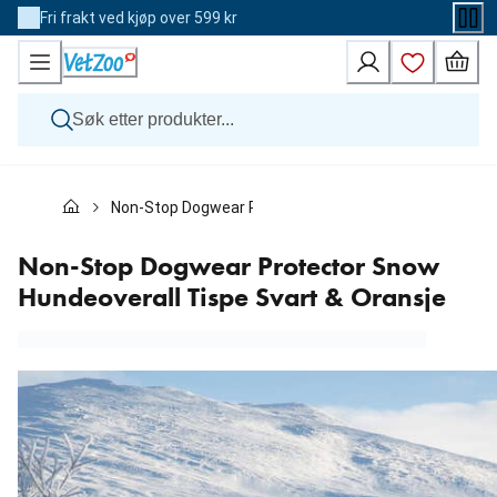
Skip
Fri frakt ved kjøp over 599 kr
to
Content
Hund
Non-Stop Dogwear Protector Snow Hundeoverall Tispe
Katt
Veterinærfôr
Andre dyr
Non-Stop Dogwear Protector Snow
Merker
Hundeoverall Tispe Svart & Oransje
Nyheter
Kampanje