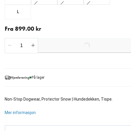
L
Fra nåværende pris 899.00 kr
Fra 899.00 kr
Loading...
Hjemlevering
På lager
Non-Stop Dogwear, Protector Snow | Hundedekken, Tispe.
Mer informasjon