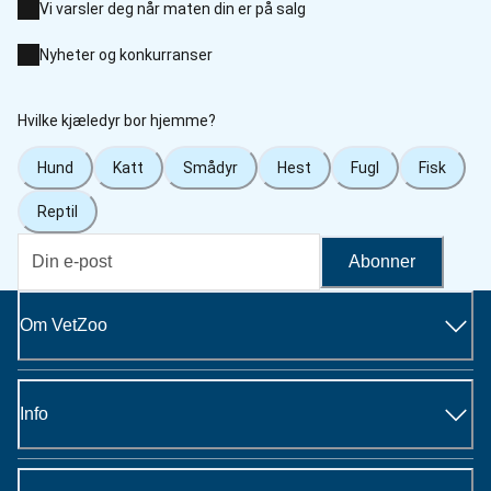
Vi varsler deg når maten din er på salg
Nyheter og konkurranser
Hvilke kjæledyr bor hjemme?
Hund
Katt
Smådyr
Hest
Fugl
Fisk
Reptil
Abonner
Om VetZoo
Info