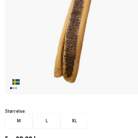
Størrelse:
M
L
XL
Fra nåværende pris 89.00 kr