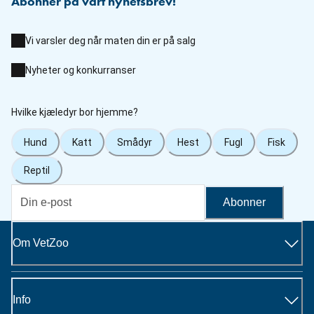
Abonner på vårt nyhetsbrev!
Vi varsler deg når maten din er på salg
Nyheter og konkurranser
Hvilke kjæledyr bor hjemme?
Hund
Katt
Smådyr
Hest
Fugl
Fisk
Reptil
Abonner
Om VetZoo
Info