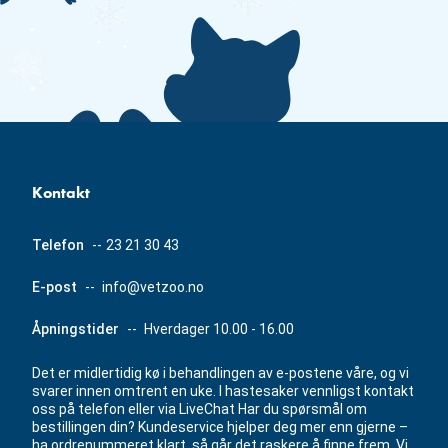
Kontakt
Telefon
--
23 21 30 43
E-post
--
info@vetzoo.no
Åpningstider
--
Hverdager 10.00 - 16.00
Det er midlertidig kø i behandlingen av e-postene våre, og vi
svarer innen omtrent en uke. I hastesaker vennligst kontakt
oss på telefon eller via LiveChat Har du spørsmål om
bestillingen din? Kundeservice hjelper deg mer enn gjerne –
ha ordrenummeret klart, så går det raskere å finne frem. Vi