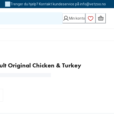
Trenger du hjelp? Kontakt kundeservice på info@vetzoo.no
Min konto
ult Original Chicken & Turkey
00 kr
Loading...