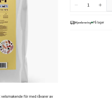
Hjemlevering
På lager
! Et velsmakende fôr med råvarer av