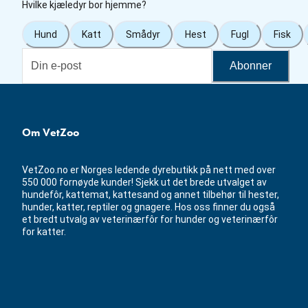
Hvilke kjæledyr bor hjemme?
Hund
Katt
Smådyr
Hest
Fugl
Fisk
Abonner
Om VetZoo
VetZoo.no er Norges ledende dyrebutikk på nett med over
550 000 fornøyde kunder! Sjekk ut det brede utvalget av
hundefôr, kattemat, kattesand og annet tilbehør til hester,
hunder, katter, reptiler og gnagere. Hos oss finner du også
et bredt utvalg av veterinærfôr for hunder og veterinærfôr
for katter.