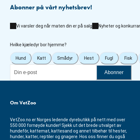
Abonner på vårt nyhetsbrev!
Vi varsler deg når maten din er på salg
Nyheter og konkurra
Hvilke kjæledyr bor hjemme?
Hund
Katt
Smådyr
Hest
Fugl
Fisk
Abonner
Om VetZoo
VetZoo.no er Norges ledende dyrebutikk på nett med over
550 000 fornøyde kunder! Sjekk ut det brede utvalget av
hundefôr, kattemat, kattesand og annet tilbehør til hester,
hunder, katter, reptiler og gnagere. Hos oss finner du også