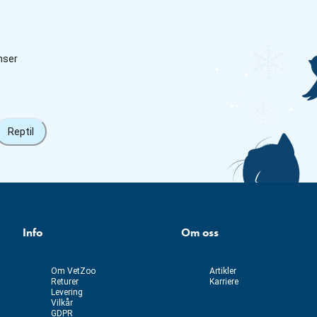
nser
Reptil
Info
Om oss
Om VetZoo
Artikler
Returer
Karriere
Levering
Vilkår
GDPR