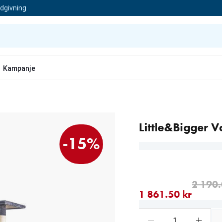
ådgivning
Kampanje
Little&Bigger V
-15%
nåværende pris 1 861.50
opprinnelig pris 2 190.0
2 190.
1 861.50 kr