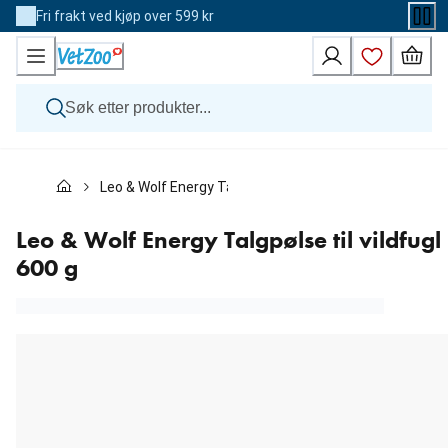
Skip
Fri frakt ved kjøp over 599 kr
to
Content
Hund
Leo & Wolf Energy Talgpølse til vildfugl 600 g
Katt
Veterinærfôr
Andre dyr
Leo & Wolf Energy Talgpølse til vildfugl
Merker
600 g
Nyheter
Kampanje