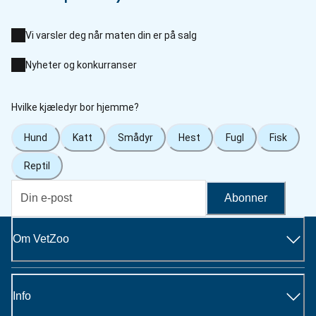
Vi varsler deg når maten din er på salg
Nyheter og konkurranser
Hvilke kjæledyr bor hjemme?
Hund
Katt
Smådyr
Hest
Fugl
Fisk
Reptil
Abonner
Om VetZoo
Info