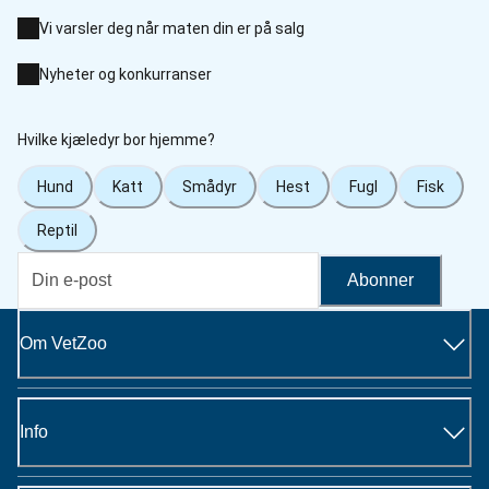
Vi varsler deg når maten din er på salg
Nyheter og konkurranser
Hvilke kjæledyr bor hjemme?
Hund
Katt
Smådyr
Hest
Fugl
Fisk
Reptil
Abonner
Om VetZoo
Info