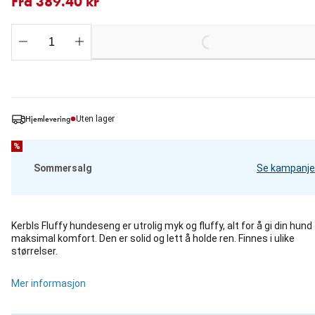
Fra 389.40 kr
Loading...
Hjemlevering
Uten lager
%
Sommersalg
Se kampanje
Kerbls Fluffy hundeseng er utrolig myk og fluffy, alt for å gi din hund
maksimal komfort. Den er solid og lett å holde ren. Finnes i ulike
størrelser.
Mer informasjon