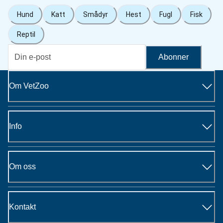
Hund
Katt
Smådyr
Hest
Fugl
Fisk
Reptil
Abonner
Om VetZoo
Info
Om oss
Kontakt