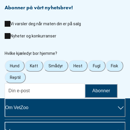
Abonner på vårt nyhetsbrev!
Vi varsler deg når maten din er på salg
Nyheter og konkurranser
Hvilke kjæledyr bor hjemme?
Hund
Katt
Smådyr
Hest
Fugl
Fisk
Reptil
Abonner
Om VetZoo