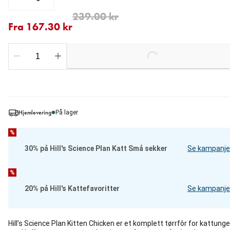
Fra nåværende pris 167.30 kr
opprinnelig pris 239.00 kr
239.00 kr
Fra 167.30 kr
Loading...
Hjemlevering
På lager
%
30% på Hill's Science Plan Katt Små sekker
Se kampanje
%
20% på Hill's Kattefavoritter
Se kampanje
Hill’s Science Plan Kitten Chicken er et komplett tørrfôr for kattunge