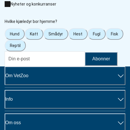
Nyheter og konkurranser
Hvilke kjæledyr bor hjemme?
Hund
Katt
Smådyr
Hest
Fugl
Fisk
Reptil
Abonner
Om VetZoo
Info
Om oss