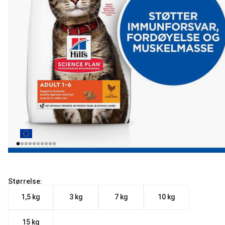
Størrelse:
1,5 kg
3 kg
7 kg
10 kg
15 kg