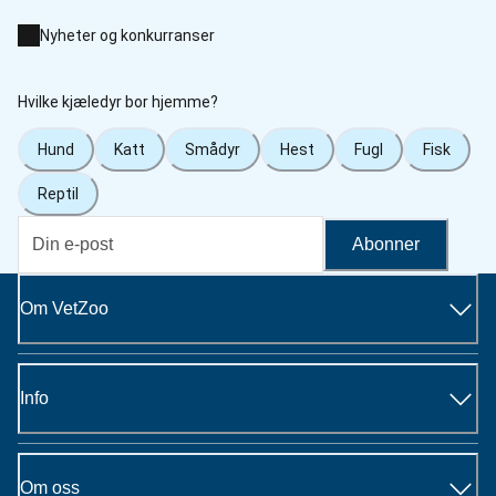
Nyheter og konkurranser
Hvilke kjæledyr bor hjemme?
Hund
Katt
Smådyr
Hest
Fugl
Fisk
Reptil
Abonner
Om VetZoo
Info
Om oss