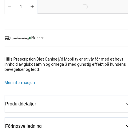
Loading...
Hjemlevering
På lager
Hill's Prescription Diet Canine j/d Mobility er et våtfôr med et høyt
innhold av glukosamin og omega 3 med gunstig effekt på hundens
bevegelser og ledd.
Mer informasjon
Produktdetaljer
Fôringsveiledning