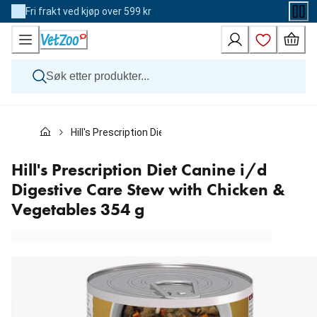
Skip
Fri frakt ved kjøp over 599 kr
to
Content
Hund
Hill's Prescription Diet Canine i/d Digestive Care Stew
Katt
Veterinærfôr
Andre dyr
Hill's Prescription Diet Canine i/d
Merker
Digestive Care Stew with Chicken &
Nyheter
Vegetables 354 g
Kampanje