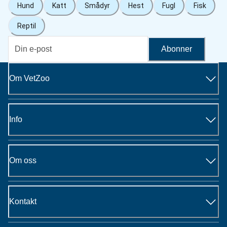
Hund
Katt
Smådyr
Hest
Fugl
Fisk
Reptil
Abonner
Om VetZoo
Info
Om oss
Kontakt