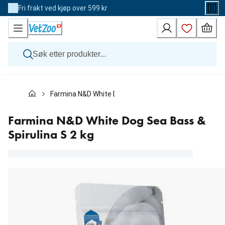
Skip
Fri frakt ved kjøp over 599 kr
to
Content
Hund
Farmina N&D White Dog Sea Bass & Spirulina S 2 kg
Katt
Veterinærfôr
Andre dyr
Farmina N&D White Dog Sea Bass &
Merker
Spirulina S 2 kg
Nyheter
Kampanje