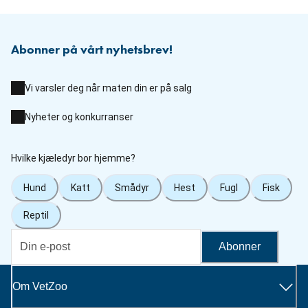
Abonner på vårt nyhetsbrev!
Vi varsler deg når maten din er på salg
Nyheter og konkurranser
Hvilke kjæledyr bor hjemme?
Hund
Katt
Smådyr
Hest
Fugl
Fisk
Reptil
Abonner
Om VetZoo