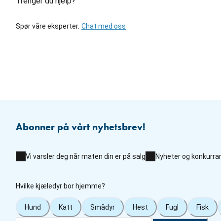
Trenger du hjelp?
Spør våre eksperter.
Chat med oss
Abonner på vårt nyhetsbrev!
Vi varsler deg når maten din er på salg
Nyheter og konkurra
Hvilke kjæledyr bor hjemme?
Hund
Katt
Smådyr
Hest
Fugl
Fisk