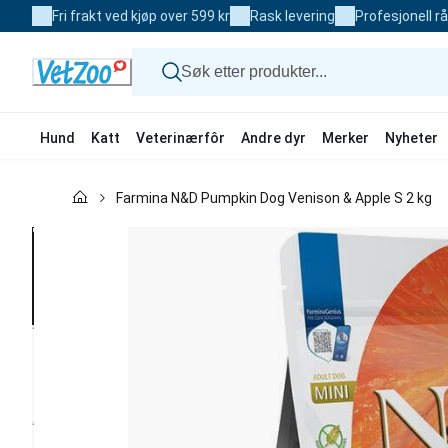
Skip
Fri frakt ved kjøp over 599 kr
Rask levering
Profesjonell r
to
Content
Hund
Katt
Veterinærfôr
Andre dyr
Merker
Nyheter
Hund
Farmina N&D Pumpkin Dog Venison & Apple S 2 kg
Katt
Veterinærfôr
Andre dyr
Merker
Nyheter
Kampanje