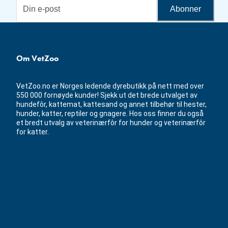
Abonner
Om VetZoo
VetZoo.no er Norges ledende dyrebutikk på nett med over
550 000 fornøyde kunder! Sjekk ut det brede utvalget av
hundefôr, kattemat, kattesand og annet tilbehør til hester,
hunder, katter, reptiler og gnagere. Hos oss finner du også
et bredt utvalg av veterinærfôr for hunder og veterinærfôr
for katter.