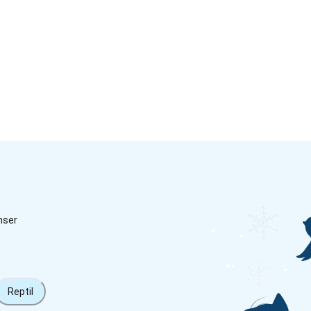
nser
Reptil