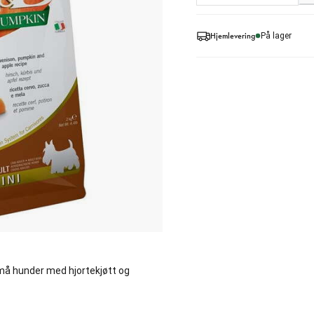
Hjemlevering
På lager
må hunder med hjortekjøtt og