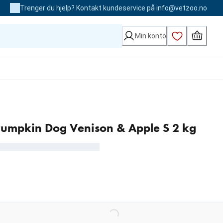
Trenger du hjelp? Kontakt kundeservice på info@vetzoo.no
Min konto
umpkin Dog Venison & Apple S 2 kg
kr