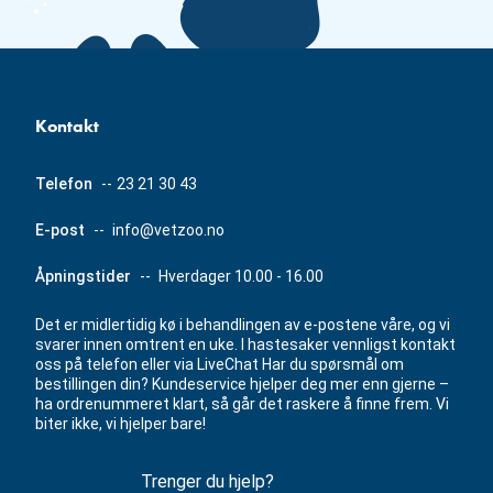
Kontakt
Telefon
--
23 21 30 43
E-post
--
info@vetzoo.no
Åpningstider
--
Hverdager 10.00 - 16.00
Det er midlertidig kø i behandlingen av e-postene våre, og vi
svarer innen omtrent en uke. I hastesaker vennligst kontakt
oss på telefon eller via LiveChat Har du spørsmål om
bestillingen din? Kundeservice hjelper deg mer enn gjerne –
ha ordrenummeret klart, så går det raskere å finne frem. Vi
biter ikke, vi hjelper bare!
Trenger du hjelp?